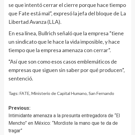
se que intentó cerrar el cierre porque hace tiempo
que Fate está mal”, expresó la jefa del bloque de La
Libertad Avanza (LLA).
En esa línea, Bullrich señaló que la empresa “tiene
un sindicato que le hace la vida imposible, y hace
tiempo que la empresa amenaza con cerrar”.
“Así que son como esos casos emblemáticos de
empresas que siguen sin saber por qué producen”,
sentenció.
Tags:
FATE
,
Ministerio de Capital Humano
,
San Fernando
Post
Previous:
Intimidante amenaza a la presunta entregadora de “El
navigation
Mencho” en México: “Mordiste la mano que te da de
tragar”