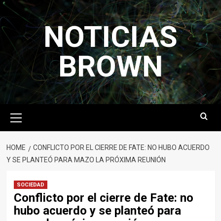
Skip
to
NOTICIAS
content
BROWN
Primary
Menu
HOME
CONFLICTO POR EL CIERRE DE FATE: NO HUBO ACUERDO
Y SE PLANTEÓ PARA MAZO LA PRÓXIMA REUNIÓN
SOCIEDAD
Conflicto por el cierre de Fate: no
hubo acuerdo y se planteó para