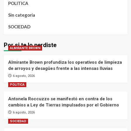
POLITICA
Sin categoría
SOCIEDAD
Por si te lo perdiste
ALMIRANTE BROWN
Almirante Brown profundiza los operativos de limpieza
de arroyos y desagües frente a las intensas lluvias
6 agosto, 2026
POLITICA
Antonela Roccuzzo se manifestó en contra de los
cambios a Ley de Tierras impulsados por el Gobierno
6 agosto, 2026
SOCIEDAD