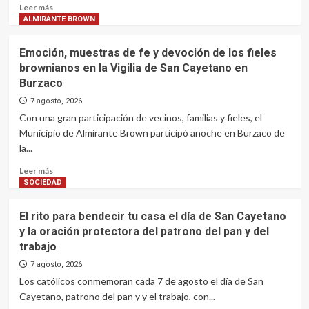
Read
Leer más
more
ALMIRANTE BROWN
about
Gusto
Emoción, muestras de fe y devoción de los fieles
a
brownianos en la Vigilia de San Cayetano en
poco
Burzaco
para
el
7 agosto, 2026
Gobierno:
Con una gran participación de vecinos, familias y fieles, el
el
Municipio de Almirante Brown participó anoche en Burzaco de
Senado
la...
aprobó
la
Read
Leer más
Ley
more
SOCIEDAD
de
about
Propiedad
Emoción,
El rito para bendecir tu casa el día de San Cayetano
Privada
muestras
pero
y la oración protectora del patrono del pan y del
de
sin
trabajo
fe
Tierras
y
7 agosto, 2026
ni
devoción
Los católicos conmemoran cada 7 de agosto el día de San
Manejo
de
del
Cayetano, patrono del pan y y el trabajo, con...
los
Fuego