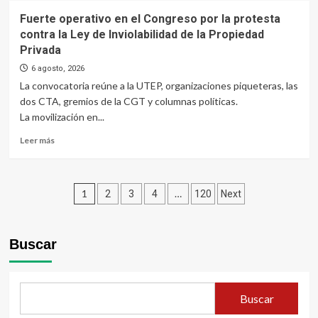
de
Se
Fuerte operativo en el Congreso por la protesta
Tierras
viene
contra la Ley de Inviolabilidad de la Propiedad
impulsados
San
por
Privada
Cayetano:
el
cómo
6 agosto, 2026
Gobierno
serán
La convocatoria reúne a la UTEP, organizaciones piqueteras, las
las
dos CTA, gremios de la CGT y columnas políticas.
celebraciones
La movilización en...
y
la
Read
Leer más
procesión
more
por
about
el
Fuerte
patrono
Paginación
operativo
1
…
2
3
4
120
Next
del
en
de
pan
el
y
Congreso
entradas
el
Buscar
por
trabajo
la
protesta
contra
Buscar
la
Ley