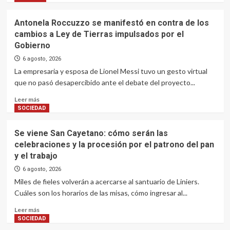
viernes
about
7
Almirante
Antonela Roccuzzo se manifestó en contra de los
de
Brown
agosto
cambios a Ley de Tierras impulsados por el
profundiza
Gobierno
los
operativos
6 agosto, 2026
de
La empresaria y esposa de Lionel Messi tuvo un gesto virtual
limpieza
que no pasó desapercibido ante el debate del proyecto...
de
arroyos
Read
Leer más
y
more
SOCIEDAD
desagües
about
frente
Antonela
Se viene San Cayetano: cómo serán las
a
Roccuzzo
celebraciones y la procesión por el patrono del pan
las
se
intensas
y el trabajo
manifestó
lluvias
en
6 agosto, 2026
contra
Miles de fieles volverán a acercarse al santuario de Liniers.
de
Cuáles son los horarios de las misas, cómo ingresar al...
los
cambios
Read
Leer más
a
more
SOCIEDAD
Ley
about