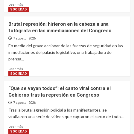
fieles
Read
Leer más
brownianos
more
SOCIEDAD
en
about
la
El
Brutal represión: hirieron en la cabeza a una
Vigilia
rito
fotógrafa en las inmediaciones del Congreso
de
para
San
bendecir
7 agosto, 2026
Cayetano
tu
En medio del grave accionar de las fuerzas de seguridad en las
en
casa
inmediaciones del palacio legislativo, una trabajadora de
Burzaco
el
prensa...
día
de
Read
Leer más
San
more
SOCIEDAD
Cayetano
about
y
Brutal
“Que se vayan todos”: el canto viral contra el
la
represión:
Gobierno tras la represión en Congreso
oración
hirieron
protectora
en
7 agosto, 2026
del
la
Tras la brutal agresión policial a los manifestantes, se
patrono
cabeza
viralizaron una serie de videos que captaron el canto de todo...
del
a
pan
una
Read
Leer más
y
fotógrafa
more
SOCIEDAD