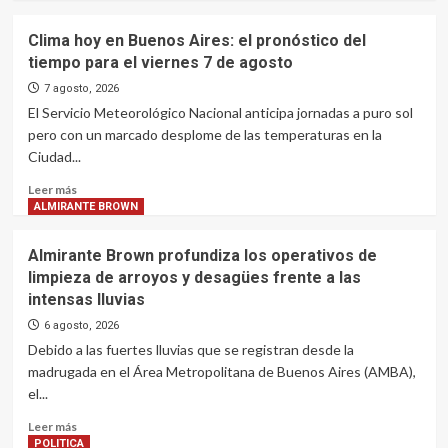
del
en
about
trabajo
las
“Que
Clima hoy en Buenos Aires: el pronóstico del
inmediaciones
se
tiempo para el viernes 7 de agosto
del
vayan
Congreso
todos”:
7 agosto, 2026
el
El Servicio Meteorológico Nacional anticipa jornadas a puro sol
canto
pero con un marcado desplome de las temperaturas en la
viral
Ciudad...
contra
el
Read
Leer más
Gobierno
more
ALMIRANTE BROWN
tras
about
la
Clima
Almirante Brown profundiza los operativos de
represión
hoy
limpieza de arroyos y desagües frente a las
en
en
Congreso
intensas lluvias
Buenos
Aires:
6 agosto, 2026
el
Debido a las fuertes lluvias que se registran desde la
pronóstico
madrugada en el Área Metropolitana de Buenos Aires (AMBA),
del
el...
tiempo
para
Read
Leer más
el
more
POLITICA