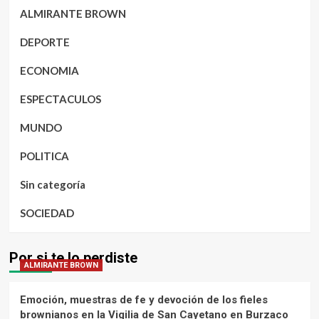
ALMIRANTE BROWN
DEPORTE
ECONOMIA
ESPECTACULOS
MUNDO
POLITICA
Sin categoría
SOCIEDAD
Por si te lo perdiste
ALMIRANTE BROWN
Emoción, muestras de fe y devoción de los fieles
brownianos en la Vigilia de San Cayetano en Burzaco